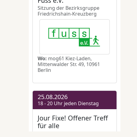
aus
asken
us
ein
nne