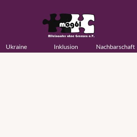
Ukraine
Inklusion
Nachbarschaft
mog61 in den Medien
Die zahlreichen Aktivitäten von mog61 Miteinander ohne Grenzen 
Zusammenhang mit der Corona-Pandemie haben ein ungewöhnlic
umfangreiches Echo in den Medien gefunden. Normalerweise ist u
Verein zu klein, um im großen Berlin über den eigenen Kiez hinau
wahrgenommen zu werden. Das beginnt sich ein wenig zu ändern.
Besonders unsere …
Weiterlesen