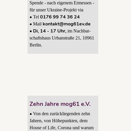
Spende - nach eigenem Ermessen -
 ist
für unser Ukraine-Projekt via
«. Für
•
0176 99 74 36 24
Tel
n, gibt
•
kontakt@mog61ev.de
Mail
ich
• Di, 14 - 17 Uhr,
im Nachbar-
 Corona
schaftshaus Urbanstraße 21, 10961
Berlin.
Zehn Jahre mog61 e.V.
•
Von den zurückliegenden zehn
Jahren, von Höhepunkten, dem
House of Life, Corona und warum