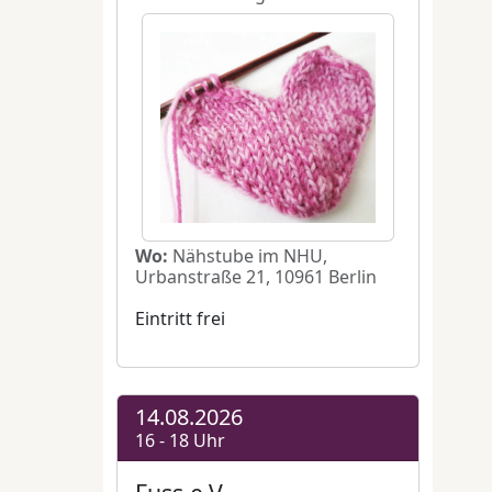
deren
 bunt,
önnen
erlesen