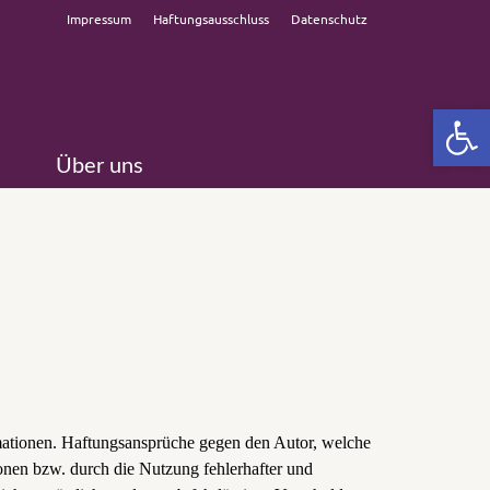
Impressum
Haftungsausschluss
Datenschutz
Open 
Über uns
ormationen. Haftungsansprüche gegen den Autor, welche
ionen bzw. durch die Nutzung fehlerhafter und