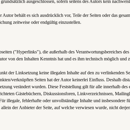
grundsätzlich ausgeschlossen, sofern seitens des Autors kein nachweisl
r Autor behält es sich ausdrücklich vor, Teile der Seiten oder das g
ichung zeitweise oder endgültig einzustellen.
seiten ("Hyperlinks"), die außerhalb des Verantwortungsbereiches des
r Autor von den Inhalten Kenntnis hat und es ihm technisch möglich und
unkt der Linksetzung keine illegalen Inhalte auf den zu verlinkenden S
inkten/verknüpften Seiten hat der Autor keinerlei Einfluss. Deshalb dista
setzung verändert wurden. Diese Feststellung gilt für alle innerhalb de
ichteten Gästebüchern, Diskussionsforen, Linkverzeichnissen, Mailing
 Für illegale, fehlerhafte oder unvollständige Inhalte und insbesondere
 allein der Anbieter der Seite, auf welche verwiesen wurde, nicht derje