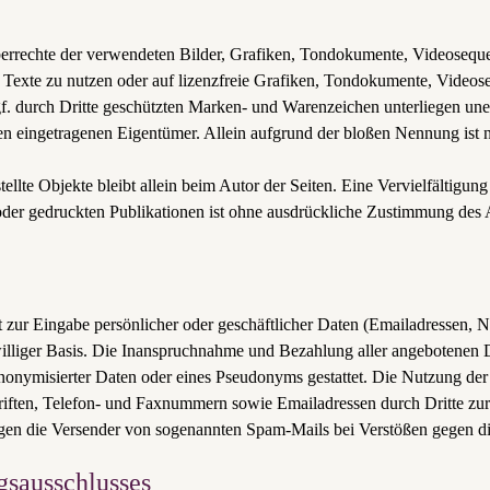
heberrechte der verwendeten Bilder, Grafiken, Tondokumente, Videoseque
Texte zu nutzen oder auf lizenzfreie Grafiken, Tondokumente, Videos
gf. durch Dritte geschützten Marken- und Warenzeichen unterliegen un
en eingetragenen Eigentümer. Allein aufgrund der bloßen Nennung ist n
stellte Objekte bleibt allein beim Autor der Seiten. Eine Vervielfälti
er gedruckten Publikationen ist ohne ausdrückliche Zustimmung des Au
 zur Eingabe persönlicher oder geschäftlicher Daten (Emailadressen, Na
iwilliger Basis. Die Inanspruchnahme und Bezahlung aller angebotenen D
onymisierter Daten oder eines Pseudonyms gestattet. Die Nutzung de
riften, Telefon- und Faxnummern sowie Emailadressen durch Dritte zu
 gegen die Versender von sogenannten Spam-Mails bei Verstößen gegen d
gsausschlusses