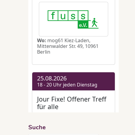
t
og61
ür
den
sen
eiße Suppe
,
Winter
Suche