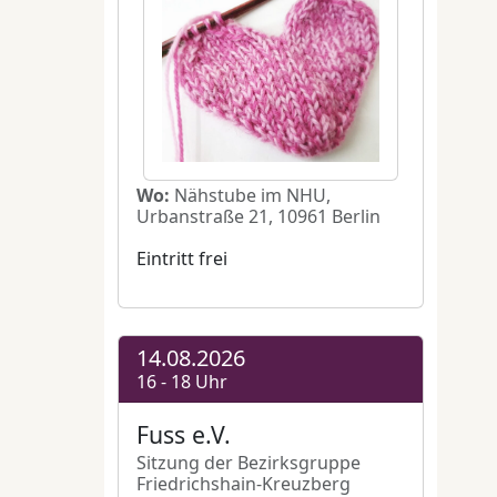
rn
,
ingen
g61
18 Uhr
n e.V.
,
nter