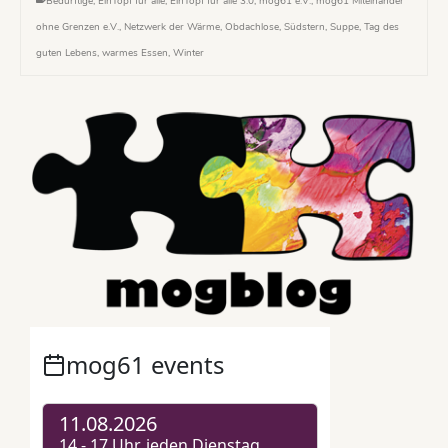
Bedürftige
,
EinTopf für alle
,
EinTopf für alle 3.0
,
mog61 e.V.
,
mog61 Miteinander
ohne Grenzen e.V.
,
Netzwerk der Wärme
,
Obdachlose
,
Südstern
,
Suppe
,
Tag des
guten Lebens
,
warmes Essen
,
Winter