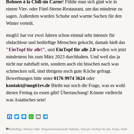
Bohnen à la Chili sin Carne
! Fühlte man sich glatt wie in
einem Vier- oder Fünf-Sterne-Restaurant, um das mindeste zu
sagen. Außerdem wurden Schuhe und warme Sachen für den
Winter verteilt.
mog61 hat vor zwei Jahren schon einmal sehr intensiv für
obdachlose und bedürftige Menschen gekocht, damals hieß das
"EinTopf für alle!"
, und
EinTopf für alle 2.0
wollen wir jetzt
mindestens bis zum März 2023 durchhalten. Und weil das ja
nicht nur nahrhaft sein, sondern auch ein bisschen nach was
schmecken soll, sind übrigens noch gute Köche gefragt.
Bewerbungen bitte unter
0176 9974 3624
oder
kontakt@mog61ev.de
Bleibt nur noch die Frage, was es wohl
diesen Freitag zu essen gibt! Überraschung! Könnte vielleicht
was Asiatisches sein!
Facebook
Twitter
Messenger
WhatsApp
Email
Telegram
Bedürftige
,
Berliner Tafel
,
BürgerGenossenschaft Südstern
,
Eintopf
,
EinTopf für alle
,
Essen
,
heiße