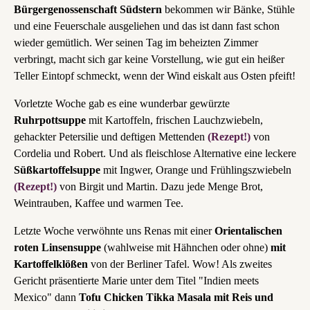
Bürgergenossenschaft Südstern
bekommen wir Bänke, Stühle
und eine Feuerschale ausgeliehen und das ist dann fast schon
wieder gemütlich. Wer seinen Tag im beheizten Zimmer
verbringt, macht sich gar keine Vorstellung, wie gut ein heißer
Teller Eintopf schmeckt, wenn der Wind eiskalt aus Osten pfeift!
Vorletzte Woche gab es eine wunderbar gewürzte
Ruhrpottsuppe
mit Kartoffeln, frischen Lauchzwiebeln,
gehackter Petersilie und deftigen Mettenden
(Rezept!)
von
Cordelia und Robert. Und als fleischlose Alternative eine leckere
Süßkartoffelsuppe
mit Ingwer, Orange und Frühlingszwiebeln
(Rezept!)
von Birgit und Martin. Dazu jede Menge Brot,
Weintrauben, Kaffee und warmen Tee.
Letzte Woche verwöhnte uns Renas mit einer
Orientalischen
roten Linsensuppe
(wahlweise mit Hähnchen oder ohne)
mit
Kartoffelklößen
von der Berliner Tafel. Wow! Als zweites
Gericht präsentierte Marie unter dem Titel "Indien meets
Mexico" dann
Tofu Chicken Tikka Masala mit Reis und