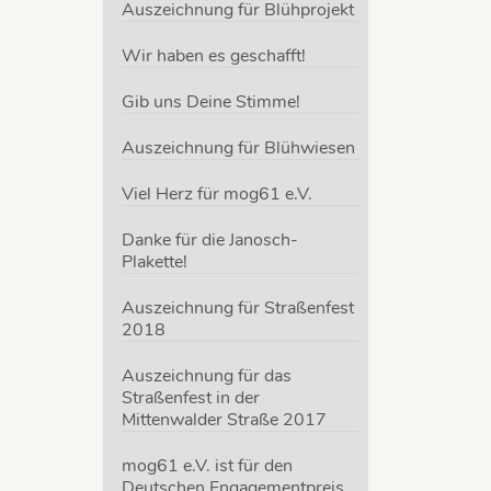
Auszeichnung für Blühprojekt
Wir haben es geschafft!
Gib uns Deine Stimme!
 e.V.
 rund
Auszeichnung für Blühwiesen
fach,
er
Viel Herz für mog61 e.V.
n wir
Danke für die Janosch-
Plakette!
Auszeichnung für Straßenfest
2018
en e.V.
,
Auszeichnung für das
Straßenfest in der
Mittenwalder Straße 2017
mog61 e.V. ist für den
Deutschen Engagementpreis