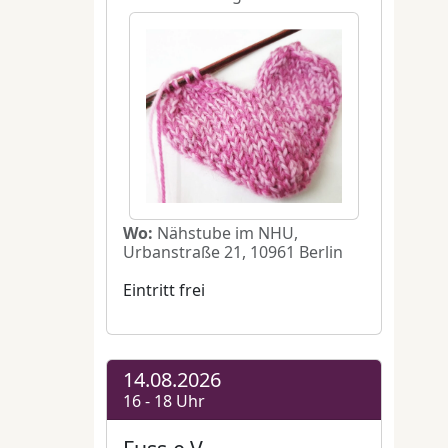
йомства
ошту
sen
en e.V.
,
aft im
 dreht
aspar
ng
rlesen