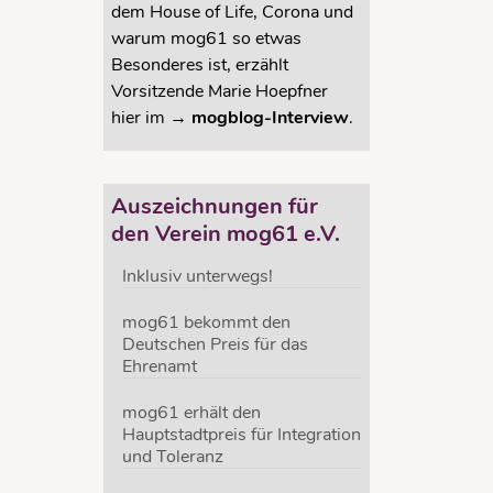
dem House of Life, Corona und
warum mog61 so etwas
Besonderes ist, erzählt
Vorsitzende Marie Hoepfner
hier im →
mogblog-Interview
.
t
Auszeichnungen für
e und
den Verein mog61 e.V.
Inklusiv unterwegs!
zu
mog61 bekommt den
Deutschen Preis für das
Ehrenamt
mog61 erhält den
hne
Hauptstadtpreis für Integration
und Toleranz