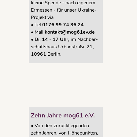
kleine Spende - nach eigenem
Ermessen - für unser Ukraine-
tt
Projekt via
•
Tel
0176 99 74 36 24
•
Mail
kontakt@mog61ev.de
• Di, 14 - 17 Uhr,
im Nachbar-
schaftshaus Urbanstraße 21,
10961 Berlin.
n.
itung
ach wie
t
Zehn Jahre mog61 e.V.
•
Von den zurückliegenden
zehn Jahren, von Höhepunkten,
ße
,
mog61
,