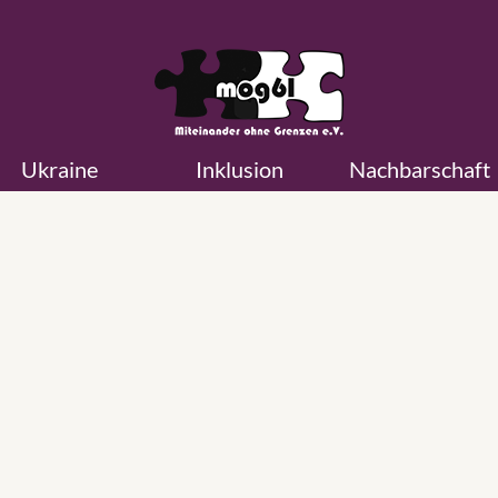
Ukraine
Inklusion
Nachbarschaft
ЛІТНЯ ЗУСТРІЧ ДЛЯ ЛЮДЕЙ
ПОХИЛОГО ВІКУ З УКРАЇНИ
РІЗНОМАНІТНІСЬ КУЛЬТУР Т
КУЛЬТУРНІ МОСТИ
Für die deutsche Version nach unten scrollen. Шановні украї
Запрошуємо Вас на зустріч з однолітками – земляками!
Передбачаєтся цікава культурна програма та приготування