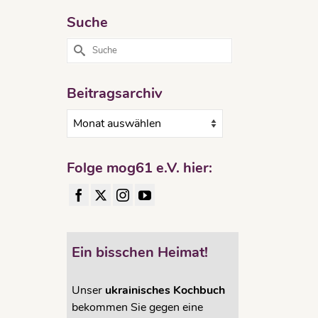
Suche
mog61
Suche
alt
nach:
Beitragsarchiv
Beitragsarchiv
ne bei
Folge mog61 e.V. hier:
024 –
r dem
ird die
Ein bisschen Heimat!
se
Unser
ukrainisches Kochbuch
alder
bekommen Sie gegen eine