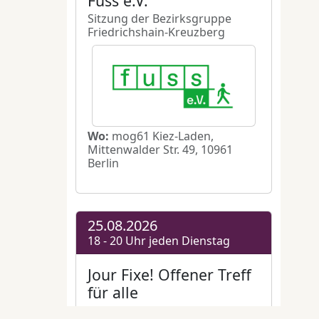
61 e.V.
,
24
as
eim
024 von
er