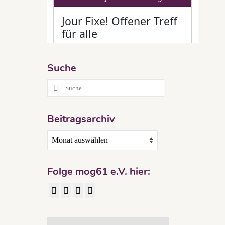
mog61
,
Suche
Suche
g
nach:
Beitragsarchiv
Beitragsarchiv
Musique
Tages
ltungen
Folge mog61 e.V. hier: