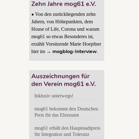
Zehn Jahre mog61 e.V.
•
Von den zurückliegenden zehn
Jahren, von Höhepunkten, dem
7
House of Life, Corona und warum
mog61 so etwas Besonderes ist,
erzählt Vorsitzende Marie Hoepfner
mogblog-Interview
hier im →
.
 ein,
n 14
Auszeichnungen für
en
den Verein mog61 e.V.
Inklusiv unterwegs!
mog61 bekommt den Deutschen
e.V.
,
mog61
Preis für das Ehrenamt
mog61 erhält den Hauptstadtpreis
für Integration und Toleranz