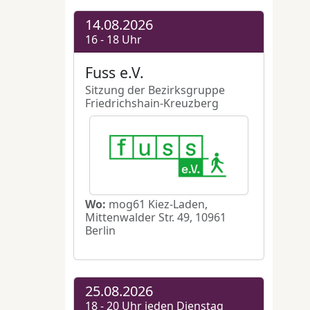
sik
,
binden statt
sierten
eitige
ör und
er