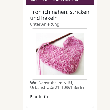
k
,
falt
deen
 und
tember