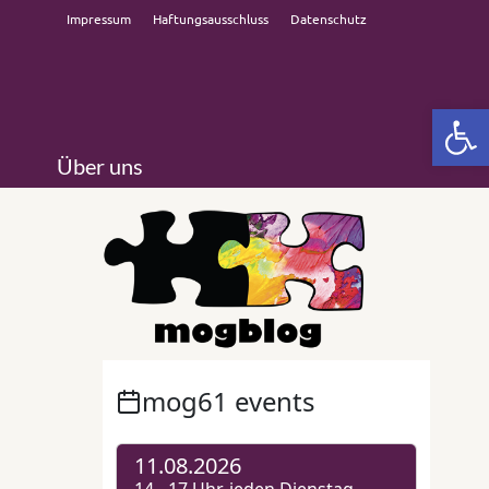
Impressum
Haftungsausschluss
Datenschutz
Open 
Über uns
lich ·
Grenzen
es Jahr
rbindet
 Ziel