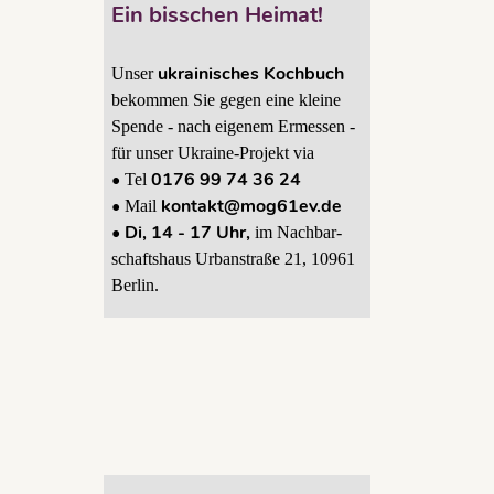
Ein bisschen Heimat!
taltung
,
e Rock
,
ukrainisches Kochbuch
Unser
bekommen Sie gegen eine kleine
Spende - nach eigenem Ermessen -
für unser Ukraine-Projekt via
•
0176 99 74 36 24
Tel
•
kontakt@mog61ev.de
Mail
• Di, 14 - 17 Uhr,
im Nachbar-
mus
schaftshaus Urbanstraße 21, 10961
 Lesung
Berlin.
onni
gierten
.V.
,
mog61