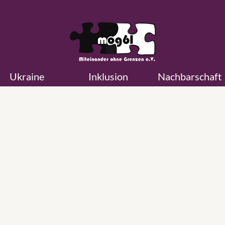
Ukraine
Inklusion
Nachbarschaft
Mittenwalder Straßenfest 2025!
Nachhaltig und unendlich bunt! Für alle zugänglich · umweltfreund
Zero-Waste-orientiert Das von unserem Verein Miteinander ohne 
e. V. (mog61 e. V.) organisierte Mittenwalder Straßenfest steht dies
unter dem Motto „Nachhaltig und unendlich bunt!“. Der Slogan ve
Umweltfreundlichkeit mit kultureller Vielfalt und bringt somit unser
auf den …
Weiterlesen