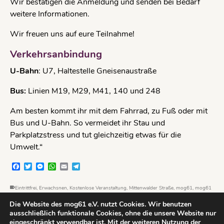
Wir bestätigen die Anmeldung und senden bei Bedarf
weitere Informationen.
Wir freuen uns auf eure Teilnahme!
Verkehrsanbindung
U-Bahn
: U7, Haltestelle Gneisenaustraße
Bus:
Linien M19, M29, M41, 140 und 248
Am besten kommt ihr mit dem Fahrrad, zu Fuß oder mit
Bus und U-Bahn. So vermeidet ihr Stau und
Parkplatzstress und tut gleichzeitig etwas für die
Umwelt.“
Facebook
Twitter
Messenger
WhatsApp
Email
Telegram
Eintrittfrei
,
Erwachsnen
,
Kostenlose Veranstaltung
,
Mittenwalder Straße
,
mog61
,
mog61
e.V.
,
Nähwerkstatt
,
nichtkommerziell
,
Vielfalt
Die Website des mog61 e.V. nutzt Cookies. Wir benutzen
ausschließlich funktionale Cookies, ohne die unsere Website nur
eingeschränkt verwendbar ist. Mit der weiteren Nutzung der