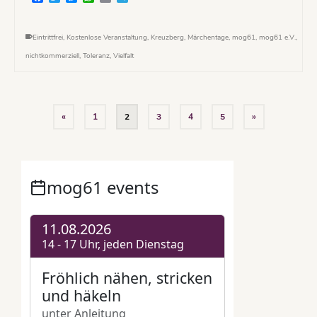
Eintrittfrei
,
Kostenlose Veranstaltung
,
Kreuzberg
,
Märchentage
,
mog61
,
mog61 e.V.
,
nichtkommerziell
,
Toleranz
,
Vielfalt
«
1
2
3
4
5
»