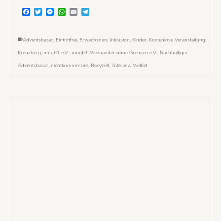
Facebook
Twitter
Messenger
WhatsApp
Email
Telegram
Adventsbasar
,
Eintrittfrei
,
Erwachsnen
,
Inklusion
,
Kinder
,
Kostenlose Veranstaltung
,
Kreuzberg
,
mog61 e.V.
,
mog61 Miteinander ohne Grenzen e.V.
,
Nachhaltiger
Adventsbasar
,
nichtkommerziell
,
Recycelt
,
Toleranz
,
Vielfalt