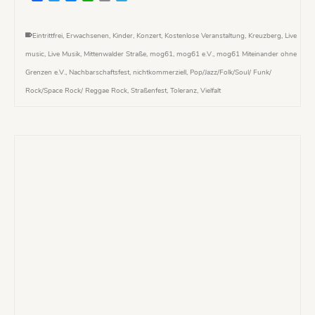
Eintrittfrei
,
Erwachsenen
,
Kinder
,
Konzert
,
Kostenlose Veranstaltung
,
Kreuzberg
,
Live
music
,
Live Musik
,
Mittenwalder Straße
,
mog61
,
mog61 e.V.
,
mog61 Miteinander ohne
Grenzen e.V.
,
Nachbarschaftsfest
,
nichtkommerziell
,
Pop/Jazz/Folk/Soul/ Funk/
Rock/Space Rock/ Reggae Rock
,
Straßenfest
,
Toleranz
,
Vielfalt