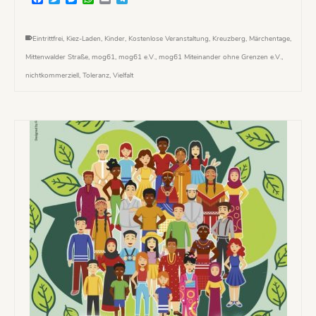
Eintrittfrei
,
Kiez-Laden
,
Kinder
,
Kostenlose Veranstaltung
,
Kreuzberg
,
Märchentage
,
Mittenwalder Straße
,
mog61
,
mog61 e.V.
,
mog61 Miteinander ohne Grenzen e.V.
,
nichtkommerziell
,
Toleranz
,
Vielfalt