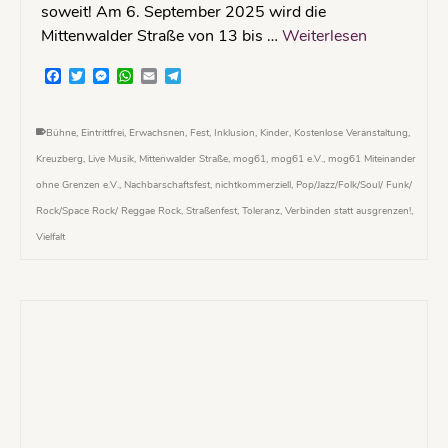
soweit! Am 6. September 2025 wird die
Mittenwalder Straße von 13 bis …
Weiterlesen
Facebook
Twitter
Messenger
WhatsApp
Email
Telegram
Bühne
,
Eintrittfrei
,
Erwachsnen
,
Fest
,
Inklusion
,
Kinder
,
Kostenlose Veranstaltung
,
Kreuzberg
,
Live Musik
,
Mittenwalder Straße
,
mog61
,
mog61 e.V.
,
mog61 Miteinander
ohne Grenzen e.V.
,
Nachbarschaftsfest
,
nichtkommerziell
,
Pop/Jazz/Folk/Soul/ Funk/
Rock/Space Rock/ Reggae Rock
,
Straßenfest
,
Toleranz
,
Verbinden statt ausgrenzen!
,
Vielfalt