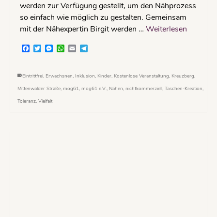
werden zur Verfügung gestellt, um den Nähprozess
so einfach wie möglich zu gestalten. Gemeinsam
mit der Nähexpertin Birgit werden …
Weiterlesen
Facebook
Twitter
Messenger
WhatsApp
Email
Telegram
Eintrittfrei
,
Erwachsnen
,
Inklusion
,
Kinder
,
Kostenlose Veranstaltung
,
Kreuzberg
,
Mittenwalder Straße
,
mog61
,
mog61 e.V.
,
Nähen
,
nichtkommerziell
,
Taschen-Kreation
,
Toleranz
,
Vielfalt