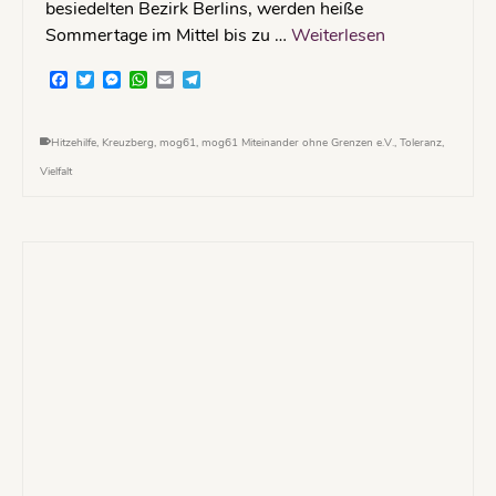
besiedelten Bezirk Berlins, werden heiße
Sommertage im Mittel bis zu …
Weiterlesen
Facebook
Twitter
Messenger
WhatsApp
Email
Telegram
Hitzehilfe
,
Kreuzberg
,
mog61
,
mog61 Miteinander ohne Grenzen e.V.
,
Toleranz
,
Vielfalt