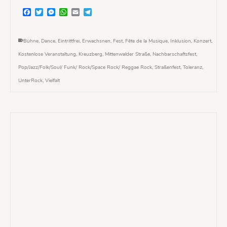
Facebook
Twitter
Messenger
WhatsApp
Email
Telegram
Bühne
,
Dance
,
Eintrittfrei
,
Erwachsnen
,
Fest
,
Fête de la Musique
,
Inklusion
,
Konzert
,
Kostenlose Veranstaltung
,
Kreuzberg
,
Mittenwalder Straße
,
Nachbarschaftsfest
,
Pop/Jazz/Folk/Soul/ Funk/ Rock/Space Rock/ Reggae Rock
,
Straßenfest
,
Toleranz
,
UnterRock
,
Vielfalt