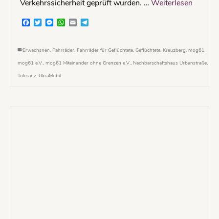
Verkehrssicherheit geprüft wurden. …
Weiterlesen
Facebook
Twitter
Messenger
WhatsApp
Email
Telegram
Erwachsnen
,
Fahrräder
,
Fahrräder für Geflüchtete
,
Geflüchtete
,
Kreuzberg
,
mog61
,
mog61 e.V.
,
mog61 Miteinander ohne Grenzen e.V.
,
Nachbarschaftshaus Urbanstraße
,
Toleranz
,
UkraMobil