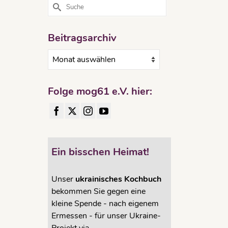
Suche
nach:
Beitragsarchiv
Beitragsarchiv
Folge mog61 e.V. hier:
steht
der
n die
ieser
sungen
Ein bisschen Heimat!
Unser
ukrainisches Kochbuch
bekommen Sie gegen eine
kleine Spende - nach eigenem
merziell
,
Ermessen - für unser Ukraine-