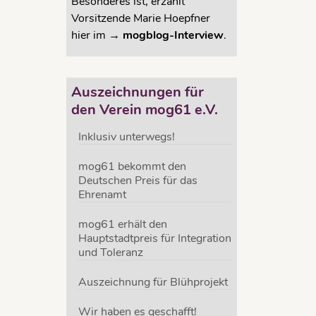
Besonderes ist, erzählt
Vorsitzende Marie Hoepfner
hier im →
mogblog-Interview
.
r sind
 18:00
 der 1.
Auszeichnungen für
e
den Verein mog61 e.V.
g
Inklusiv unterwegs!
mog61 bekommt den
Deutschen Preis für das
Ehrenamt
rg
,
Kiez
,
.V.
,
mog61
mog61 erhält den
ommerziell
,
Hauptstadtpreis für Integration
und Toleranz
Auszeichnung für Blühprojekt
Wir haben es geschafft!