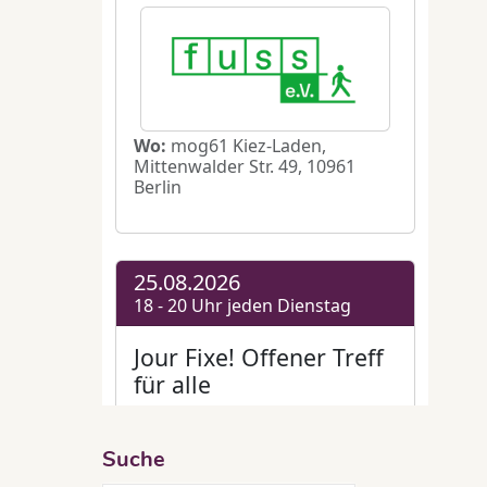
falt
7
 der
. Kommt
ittag
g
,
mog61
Suche
celt
,