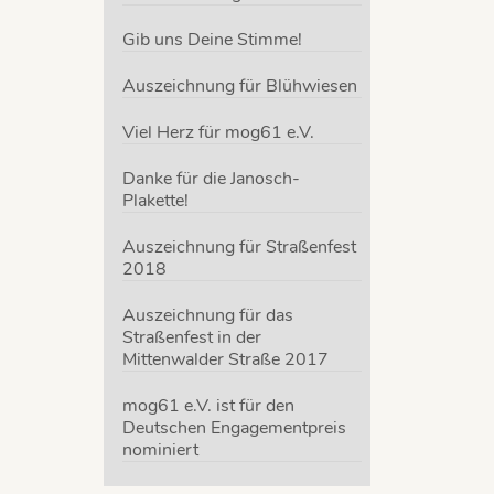
Gib uns Deine Stimme!
Auszeichnung für Blühwiesen
Viel Herz für mog61 e.V.
n.
itung
Danke für die Janosch-
ach wie
Plakette!
t
Auszeichnung für Straßenfest
2018
Auszeichnung für das
Straßenfest in der
ße
,
mog61
,
Mittenwalder Straße 2017
mog61 e.V. ist für den
Deutschen Engagementpreis
nominiert
bei