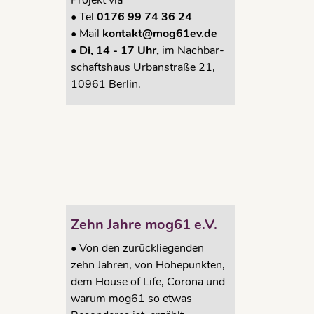
Projekt via
•
Tel
0176 99 74 36 24
•
Mail
kontakt@mog61ev.de
• Di, 14 - 17 Uhr,
im Nachbar-
schaftshaus Urbanstraße 21,
10961 Berlin.
e und
 mog61
ive
Zehn Jahre mog61 e.V.
.
,
mog61
att
•
Von den zurückliegenden
zehn Jahren, von Höhepunkten,
dem House of Life, Corona und
warum mog61 so etwas