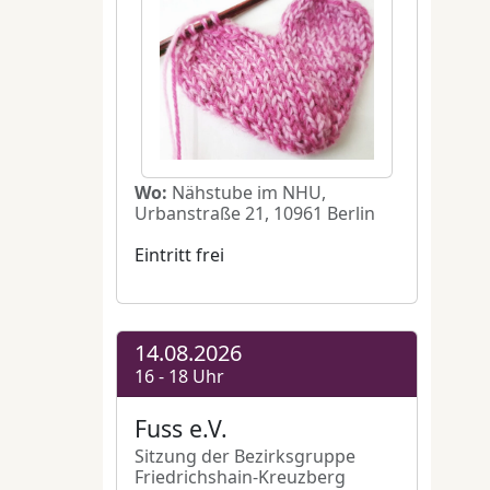
se
 Rock/Space
er eine
n ohne
e
r
,
mog61