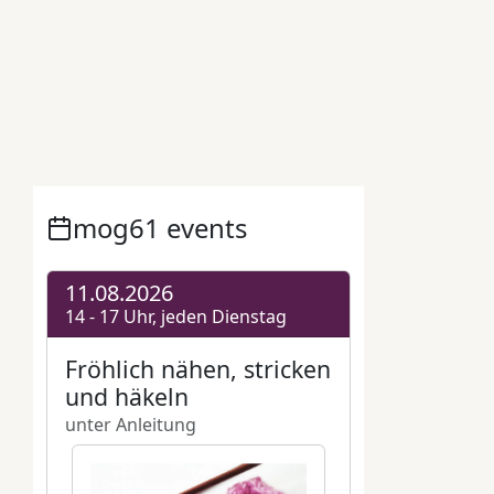
Apus apus
,
bedrohte Art
,
Feuerwehr
,
Flugkünstler
,
Großstadt
,
Innenhöfe
,
Mauersegler
,
Mauersegler ohne Grenzen
,
mog61
,
mog61 Miteinander ohne Grenzen
e.V.
,
Nistkästen
,
Polizei
,
Spatzen
,
Winterquartier