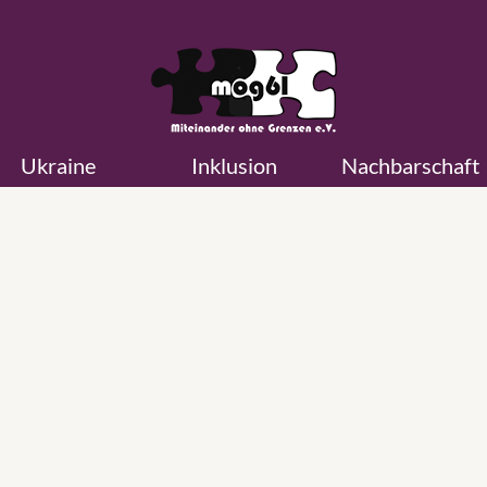
Ukraine
Inklusion
Nachbarschaft
Mauersegler ohne Grenzen
Am Abend sind sie besonders gut zu beobachten. Da füllt ih
schrilles „srieh srieh“ die Kreuzberger Innenhöfe. In Paaren 
ganzen Schwärmen jagen sie wild um die Hausecken, steig
plötzlich mit schnellem Flügelschlag Hunderte von Metern 
um dann wieder minutenlang ruhig dahinzugleiten. Mauerse
sind wahre Flugkünstler: Im Sturzflug können …
Weiterlese