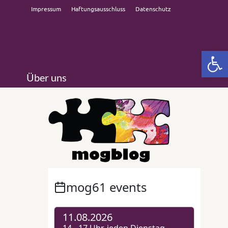
Impressum
Haftungsausschluss
Datenschutz
Open 
Über uns
r
oder
en
empor,
gler
n