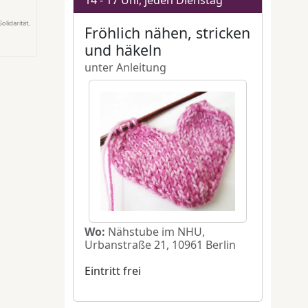
olidarität
,