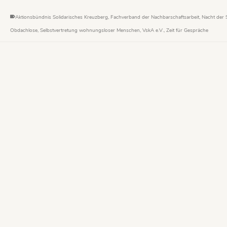
Aktionsbündnis Solidarisches Kreuzberg
,
Fachverband der Nachbarschaftsarbeit
,
Nacht der S
Obdachlose
,
Selbstvertretung wohnungsloser Menschen
,
VskA e.V.
,
Zeit für Gespräche