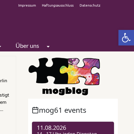
Impressum
Haftungsausschluss
Datenschutz
Open 
Über uns
rlin
stigt
 dem
 …