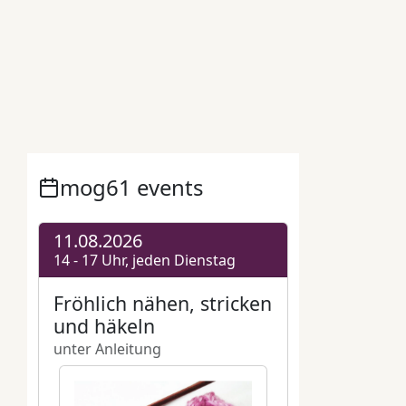
Berlin
,
Fahrrad
,
gebraucht
,
Geflüchtete
,
Kreuzberg
,
Krieg
,
mog61
,
mog61
Miteinander ohne Grenzen e.V.
,
Nachbarschaftshaus Urbanstraße
,
Spende
,
Ukraine
,
verschenken