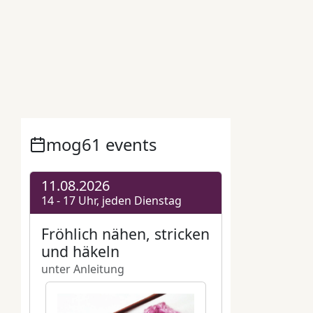
Hannah Sophie Lupper
,
Kiezanker 36
,
Kiezbündnis am Kreuzberg
,
Kiezraum
,
Kiezwoche am Kreuzberg
,
Merguez
,
mog61 Miteinander ohne Grenzen e.V.
,
Nudelsalat
,
Rostbratwürste
,
Zero Waste