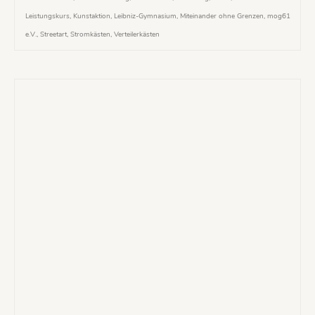
Leistungskurs
,
Kunstaktion
,
Leibniz-Gymnasium
,
Miteinander ohne Grenzen
,
mog61
e.V.
,
Streetart
,
Stromkästen
,
Verteilerkästen