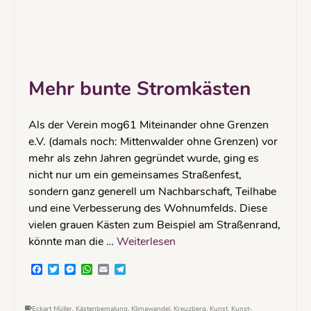
Mehr bunte Stromkästen
Als der Verein mog61 Miteinander ohne Grenzen
e.V. (damals noch: Mittenwalder ohne Grenzen) vor
mehr als zehn Jahren gegründet wurde, ging es
nicht nur um ein gemeinsames Straßenfest,
sondern ganz generell um Nachbarschaft, Teilhabe
und eine Verbesserung des Wohnumfelds. Diese
vielen grauen Kästen zum Beispiel am Straßenrand,
könnte man die …
Weiterlesen
Facebook
Twitter
Messenger
WhatsApp
Email
Telegram
Eckart Müller
,
Kästenbemalung
,
Klimawandel
,
Kreuzberg
,
Kunst
,
Kunst-