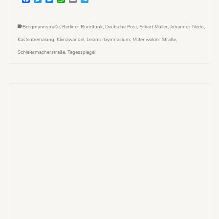
Bergmannstraße
,
Berliner Rundfunk
,
Deutsche Post
,
Eckart Müller
,
Johannes Nedo
,
Kästenbemalung
,
Klimawandel
,
Leibniz-Gymnasium
,
Mittenwalder Straße
,
Schleiermacherstraße
,
Tagesspiegel