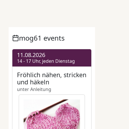
mog61 Miteinander ohne Grenzen e.V.
,
mogblog
,
Roman
,
Versatzstücke eines Romans
,
Wendepunkt