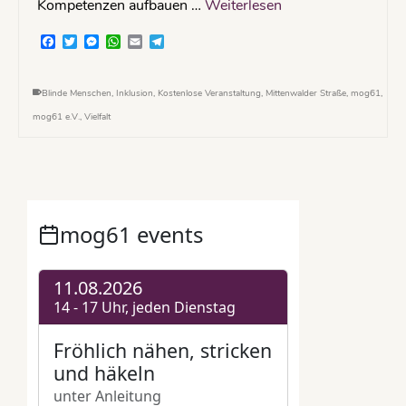
Kompetenzen aufbauen …
Weiterlesen
Facebook
Twitter
Messenger
WhatsApp
Email
Telegram
Blinde Menschen
,
Inklusion
,
Kostenlose Veranstaltung
,
Mittenwalder Straße
,
mog61
,
mog61 e.V.
,
Vielfalt