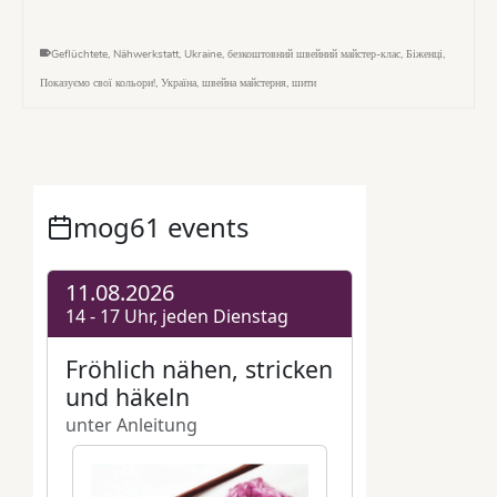
Geflüchtete
,
Nähwerkstatt
,
Ukraine
,
безкоштовний швейний майстер-клас
,
Біженці
,
Показуємо свої кольори!
,
Україна
,
швейна майстерня
,
шити