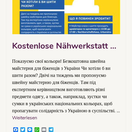
Kostenlose Nähwerkstatt …
Показуємо свої кольори! Безкоштовна швейна
майстерня для біженців з України Чи хотіли б ви
шити разом? Двічі на тиждень ми пропонуємо
швейну майстерню для біженців. Там під
експертним керівництвом виготовляють різні
предмети одягу, а також, наприклад, хустки чи
сумки в українських національних кольорах, щоб
пропагувати солідарність з Україною в суспільстві. …
Weiterlesen
Facebook
Twitter
Messenger
WhatsApp
Email
Telegram