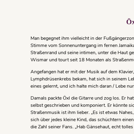
Öx
Man begegnet ihm vielleicht in der Fußgängerzo
Stimme vom Sonnenuntergang im fernen Jamaika si
Straßenrand und seine intimen, unter die Haut ge
Wismar und tourt seit 18 Monaten als Straßen­mu
Angefangen hat er mit der Musik auf dem Klavier,
Lymphdrüsen­krebs bekam, hat sich in seinem Leben
eines gelernt, und ich halte mich da­ran / Lebe nu
Damals packte Öxl die Gitarre und zog los. Er ha
selbst ge­schrieben und komponiert. Er könnte 
Straßenmusik ist ihm lieber. „Es ist etwas Na­hes,
sich über jedes kleine Kind, das schüchtern eine
die Zahl seiner Fans. „Hab Gänsehaut, echt tolles