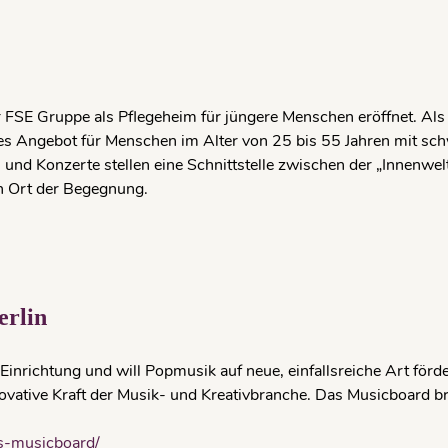
SE Gruppe als Pflegeheim für jün­gere Menschen er­öff­net. Als 
äquates Angebot für Menschen im Alter von 25 bis 55 Jahren mit
n und Konzerte stellen eine Schnittstelle zwischen der „Innen­we
 Ort der Begegnung.
erlin
Einrichtung und will Popmusik auf neue, einfallsreiche Art förd
innovative Kraft der Musik- und Kreativbranche. Das Musicboard 
as-musicboard/