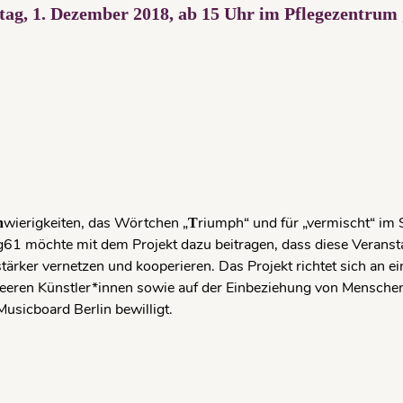
g, 1. Dezember 2018, ab 15 Uhr im Pflegezen­trum 
wierigkeiten, das Wörtchen „
riumph“ und für „vermischt“ im S
h
T
og61 möchte mit dem Projekt dazu beitragen, dass diese Verans
ärker vernetzen und kooperieren. Das Projekt richtet sich an ei
eeren Künst­ler*innen sowie auf der Einbeziehung von Menschen
usicboard Berlin bewilligt.