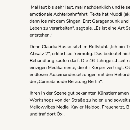
Mal laut bis sehr laut, mal nachdenklich und leise
emotionale Achterbahnfahrt. Texte hat Muddi (ak
dann los mit dem Singen. Erst Garagenpunk und 
Leben zu ver­arbeiten“, sagt sie. „Es ist eine Art
entstehen.“
Denn Claudia Russo sitzt im Rollstuhl. „Ich bi
Absatz 2“, erklärt sie freimütig. Das bedeutet ni
Behandlung kaufen darf. Die 46-Jährige ist seit 
einzigen Medikamente, die ihr Körper verträgt. O
endlosen Auseinander­set­zungen mit den Behörden
die „Can­nabinoide Beratung Berlin“.
Ihren in der Szene gut bekannten Künst­lernamen 
Work­shops von der Straße zu holen und soweit zu
Mellowvibes Media, Xavier Naidoo, Frauenarzt, B
und traf dort Öxl.