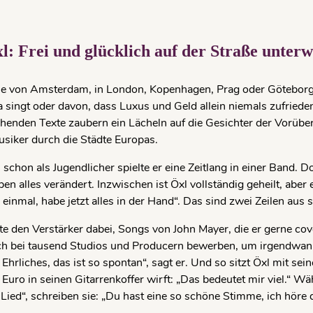
l: Frei und glücklich auf der Straße unter
ne von Amsterdam, in London, Kopenhagen, Prag oder Göteborg, 
ngt oder davon, dass Luxus und Geld allein niemals zufrieden
henden Texte zaubern ein Lächeln auf die Ge­sichter der Vor­üb
si­ker durch die Städte Europas.
 schon als Jugendlicher spielte er eine Zeitlang in einer Band. 
 alles ver­ändert. Inzwi­schen ist Öxl vollständig geheilt, aber
r einmal, habe jetzt alles in der Hand“. Das sind zwei Zeilen aus
tte den Verstärker dabei, Songs von John Mayer, die er gerne c
sich bei tausend Studios und Producern bewer­ben, um irgendw
 Ehrliches, das ist so spontan“, sagt er. Und so sitzt Öxl mit sei
n Euro in seinen Gitarrenkoffer wirft: „Das bedeutet mir viel.“
 Lied“, schreiben sie: „Du hast eine so schöne Stimme, ich höre d