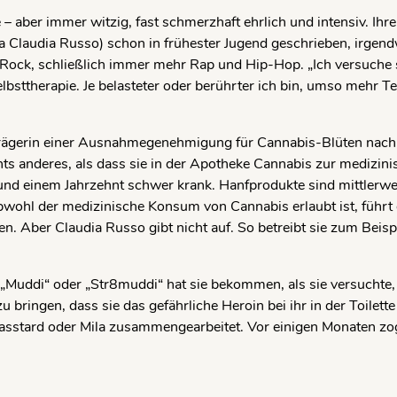
 – aber immer witzig, fast schmerzhaft ehrlich und intensiv. Ihre
a Claudia Russo) schon in frühester Jugend geschrieben, irgen
Rock, schließlich immer mehr Rap und Hip-Hop. „Ich versuche 
 Selbsttherapie. Je belasteter oder berührter ich bin, umso mehr T
n Trägerin einer Ausnahmegenehmigung für Cannabis-Blüten nach
chts anderes, als dass sie in der Apotheke Cannabis zur medizin
rund einem Jahrzehnt schwer krank. Hanfprodukte sind mittlerwei
bwohl der medi­zini­sche Konsum von Cannabis erlaubt ist, führt
. Aber Claudia Russo gibt nicht auf. So betreibt sie zum Beispi
„Muddi“ oder „Str8muddi“ hat sie be­kommen, als sie versuchte,
 bringen, dass sie das gefährliche Heroin bei ihr in der Toilett
asstard oder Mila zu­sammengearbeitet. Vor einigen Monaten zo