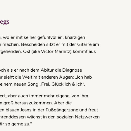
wegs
wo er mit seiner gefühlvollen, knarzigen
 machen. Bescheiden sitzt er mit der Gitarre am
ergehenden. Öxl (aka Victor Marnitz) kommt aus
Doch als er nach dem Abitur die Diagnose
 er sieht die Welt mit anderen Augen: „Ich hab
 seinem neuen Song „Frei, Glücklich & Ich“.
overt, aber auch immer mehr eigene, von ihm
ann groß herauszukommen. Aber die
nen blauen Jeans in der Fuß­gänger­zone und freut
 Währenddessen wächst in den sozialen Netzwerken
ir so gerne zu.“