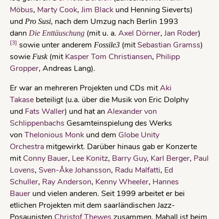
Möbus
,
Marty Cook
,
Jim Black
und Henning Sieverts)
und
, nach dem Umzug nach Berlin 1993
Pro Susi
dann
(mit u. a.
Axel Dörner
,
Jan Roder
)
Die Enttäuschung
[3]
sowie unter anderem
(mit
Sebastian Gramss
)
Fossile3
sowie
(mit
Kasper Tom Christiansen
,
Philipp
Fusk
Gropper
, Andreas Lang).
Er war an mehreren Projekten und CDs mit
Aki
Takase
beteiligt (u.a. über die Musik von Eric Dolphy
und
Fats Waller
) und hat an
Alexander von
Schlippenbachs
Gesamteinspielung des Werks
von
Thelonious Monk
und dem
Globe Unity
Orchestra
mitgewirkt. Darüber hinaus gab er Konzerte
mit
Conny Bauer
,
Lee Konitz
,
Barry Guy
,
Karl Berger
,
Paul
Lovens
,
Sven-Åke Johansson
,
Radu Malfatti
,
Ed
Schuller
,
Ray Anderson
,
Kenny Wheeler
,
Hannes
Bauer
und vielen anderen. Seit 1999 arbeitet er bei
etlichen Projekten mit dem saarländischen Jazz-
Posaunisten
Christof Thewes
zusammen. Mahall ist beim