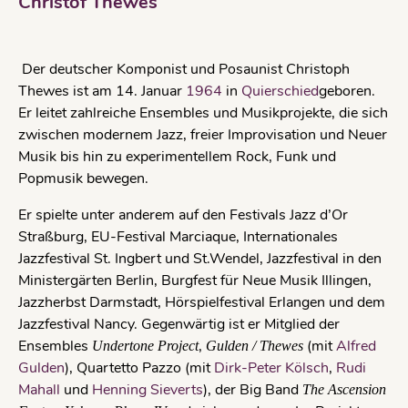
Christof Thewes
Der deutscher Komponist und Posaunist Christoph
Thewes ist am 14. Januar
1964
in
Quierschied
geboren.
Er leitet zahlreiche Ensembles und Musikprojekte, die sich
zwischen modernem Jazz, freier Improvisation und Neuer
Musik bis hin zu experimentellem Rock, Funk und
Popmusik bewegen.
Er spielte unter anderem auf den Festivals Jazz d’Or
Straßburg, EU-Festival Marciaque, Internationales
Jazzfestival St. Ingbert und St.Wendel, Jazzfestival in den
Ministergärten Berlin, Burgfest für Neue Musik Illingen,
Jazzherbst Darmstadt, Hörspielfestival Erlangen und dem
Jazzfestival Nancy. Gegenwärtig ist er Mitglied der
Ensembles
,
(mit
Alfred
Undertone Project
Gulden / Thewes
Gulden
), Quartetto Pazzo (mit
Dirk-Peter Kölsch
,
Rudi
Mahall
und
Henning Sieverts
), der Big Band
The Ascension