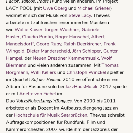
,
,
und vielen anderen. Im Projekt
Factor
Yahoos
Phase IV
LACY POOL (mit
Uwe Oberg
und
Michael Griener
)
widmet er sich der Musik von
Steve Lacy
. Thewes
arbeitete mit zahlreichen renommierten Musikern
wie
Wollie Kaiser
,
Jürgen Wuchner
,
Gabriele
Hasler
,
Claudio Puntin
,
Roger Hanschel
,
Albert
Mangelsdorff
,
Georg Ruby
,
Ralph Beerkircher
,
Frank
Wingold
,
Dieter Manderscheid
,
Jörn Schipper
,
Gunter
Hampel
, der
Neuen Dresdner Kammermusik
,
Wolf
Biermann
und vielen anderen zusammen. Mit
Thomas
Borgmann
,
Willi Kellers
und
Christoph Winckel
spielt er
im Quartett
. 2010 veröffentlichte er ein
Ruf der Heimat
Album für Posaune solo bei
JazzHausMusik
; 2017 spielte
er mit
Anette von Eichel
im
Duo
. Von 2000 bis 2011
VoicesNoisesLungs’nTongues
arbeitete er als Dozent im Aufbaustudiengang Jazz an
der
Hochschule für Musik Saarbrücken
. Thewes schreibt
Auftragskompositionen für Rundfunk, Film und
Kammerorchester. 2007 wurde ihm der Jazzpreis der