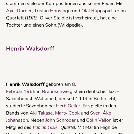
stammen viele der Kompositionen aus seiner Feder. Mit
Axel Dörner
,
Tristan Honsinger
und
Olaf Rupp
spielt er im
Quartett
. Oliver Steidle ist verheiratet, hat eine
HDRS
Tochter und einen Sohn.(Wikipedia).
Henrik Walsdorff
Henrik Walsdorff
geboren am
8.
Februar
1965
in
Braunschweig
ist ein deutscher Jazz-
Saxophonist. Walsdorff, der seit 1994 in
Berlin
lebt,
studierte Saxophon bei
Herb Geller
. Er spielte in den
Bands von
Aki Takase
,
Marty Cook
und
Sven-Åke
Johansson
. Neben
John Schröder
und
Colin Vallon
ist er
Mitglied des
. Mit Martin High de
Fabian Gisler
Quartet