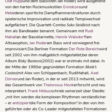
Olaf Rupp
und dem Bassisten Jan Roder) wird ausgehend
von den harten Rockmusikstilen
Grindcore
und
Metal
deren sportliche Dampfhammerstrukturen durch
spielerische Improvisation und radikale Tempiwechsel
aufgefächert. Die Quartett-Combo
ist nach
Soko Steidle
ihm als Bandleader benannt. Gemeinsam mit
Rudi
Mahall
an der Bassklarinette,
Henrik Walsdorff
am
Altsaxophon,
Jan Roder
am Bass wird vorwiegend frei
improvisiert.Die Berliner Formation
Der Rote Bereich
wird
seit 2002 von ihm maßgeblich mitgestaltet;bei deren
Album
(2002) war er erstmals mit dabei. In
Risky Business
der Mitte der 1990er gegründeten Formation
Monk’s
(mit Alex von Schlippenbach, RudiMahall,
Axel
Casino
Dörner
und Jan Roder), in der er seit 2013 mitwirkt, wird
das Gesamtwerk von
Thelonious Monk
erforscht und neu
interpretiert.
Frank Möbus
schrieb seinerzeit über Steidle:
„mit ihm werden die komplexen Rhythmen verständlicher
– er
antizipiert
die Form der Komposition“.In den von ihm
geführten oder als Co-Leader mitgestalteten Formationen