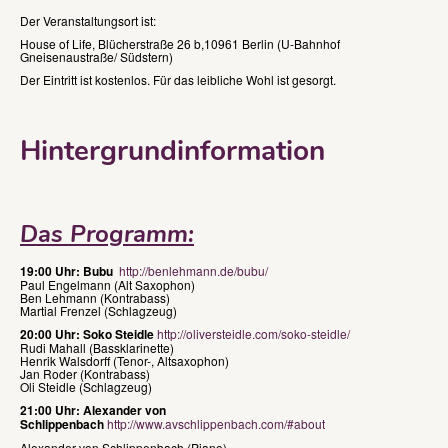
Der Veranstaltungsort ist:
House of Life, Blücherstraße 26 b,10961 Berlin (U-Bahnhof
Gneisenaustraße/ Südstern)
Der Eintritt ist kostenlos. Für das leibliche Wohl ist gesorgt.
Hintergrundinformation
Das Programm:
19:00 Uhr: Bubu
http://benlehmann.de/bubu/
Paul Engelmann (Alt Saxophon)
Ben Lehmann (Kontrabass)
Martial Frenzel (Schlagzeug)
20:00 Uhr:
Soko Steidle
http://oliversteidle.com/soko-steidle/
Rudi Mahall (Bassklarinette)
Henrik Walsdorff (Tenor-, Altsaxophon)
Jan Roder (Kontrabass)
Oli Steidle (Schlagzeug)
21:00 Uhr: Alexander von
Schlippenbach
http://www.avschlippenbach.com/#about
Alexander von Schlippenbach (Piano)