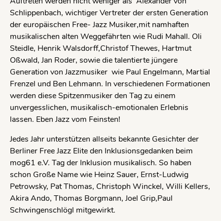
Auftreten werden nicht weniger als Alexander von
Schlippenbach, wichtiger Vertreter der ersten Generation
der europäischen Free- Jazz Musiker,mit namhaften
musikalischen alten Weggefährten wie Rudi Mahall. Oli
Steidle, Henrik Walsdorff,Christof Thewes, Hartmut
Oßwald, Jan Roder, sowie die talentierte jüngere
Generation von Jazzmusiker wie Paul Engelmann, Martial
Frenzel und Ben Lehmann. In verschiedenen Formationen
werden diese Spitzenmusiker den Tag zu einem
unvergesslichen, musikalisch-emotionalen Erlebnis
lassen. Eben Jazz vom Feinsten!
Jedes Jahr unterstützen allseits bekannte Gesichter der
Berliner Free Jazz Elite den Inklusionsgedanken beim
mog61 e.V. Tag der Inklusion musikalisch. So haben
schon Große Name wie Heinz Sauer, Ernst-Ludwig
Petrowsky, Pat Thomas, Christoph Winckel, Willi Kellers,
Akira Ando, Thomas Borgmann, Joel Grip,Paul
Schwingenschlögl mitgewirkt.