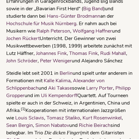
Erfahrungen in Garagenrockbands, Jugend Big Bands
sowie in der „Bavarian First Herd“ (
Big Band
)und
studierte dann bei
Hans-Günter Brodmann
an der
Hochschule für Musik Nürnberg
. Er nahm auch bei
Musikern wie
Ralph Peterson
,
Wolfgang Haffner
und
Jochen Rückert
Unterricht. Der Gewinner von zwei
Musikwettbewerben (1998, 1999) arbeitete zunächst mit
Lutz Häffner,
Johannes Fink
,
Thomas Fink
,
Rudi Mahall
,
John Schröder
,
Peter Weniger
und Alejandro Sánchez
Steidle lebt seit 2001 in
Berlin
und spielt unter anderem in
Formationen mit
Kalle Kalima
,
Alexander von
Schlippenbach
und
Aki Takase
sowie
Larry Porter
,
Philipp
Gropper
und im
Uli Kempendorff
Quartett. Auf Tourneen
spielte er auch in der Schweiz, in Argentinien, China und
[1]
Afrika.
Kooperationen mit internationalen Jazzgrößen
wie
Louis Sclavis
,
Tomasz Stańko
,
Kurt Rosenwinkel
,
Sean Bergin
,
Simon Nabatov
und
Richie Beirach
sind
belegbar. Im Trio
(mit dem Gitarristen
Die dicken Finger