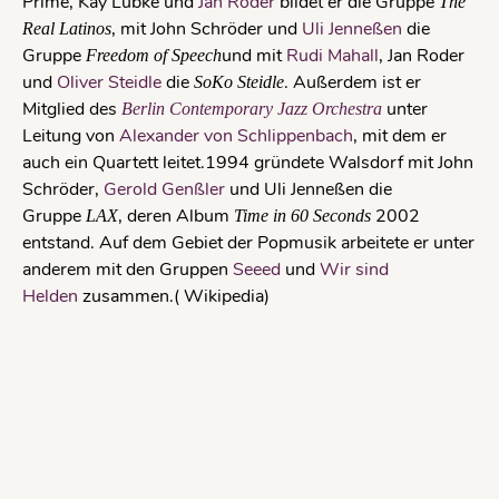
Prime, Kay Lübke und
Jan Roder
bildet er die Gruppe
The
, mit John Schröder und
Uli Jenneßen
die
Real Latinos
Gruppe
und mit
Rudi Mahall
, Jan Roder
Freedom of Speech
und
Oliver Steidle
die
. Außerdem ist er
SoKo Steidle
Mitglied des
unter
Berlin Contemporary Jazz Orchestra
Leitung von
Alexander von Schlippenbach
, mit dem er
auch ein Quartett leitet.1994 gründete Walsdorf mit John
Schröder,
Gerold Genßler
und Uli Jenneßen die
Gruppe
, deren Album
2002
LAX
Time in 60 Seconds
entstand. Auf dem Gebiet der Popmusik arbeitete er unter
anderem mit den Gruppen
Seeed
und
Wir sind
Helden
zusammen.( Wikipedia)