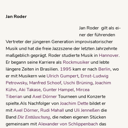
Jan Roder
Jan Roder gilt als ei­
ner der füh­ren­den
Vertreter der jün­ge­ren Generation im­pro­vi­satorischer
Musik und hat die freie Jazzszene der letz­ten Jahrzehnte
maß­geb­li­ch ge­prägt. Roder studierte Musik in
Hannover
.
Er begann seine Karriere als
Rockmusiker
und lebte
längere Zeiten in Brasilien.
1995
kam er nach
Berlin
, wo
er mit Musikern wie
Ulrich Gumpert
,
Ernst-Ludwig
Petrowsky
,
Manfred Schoof
,
Uschi Brüning
,
Joachim
Kühn
,
Aki Takase
,
Gunter Hampel
,
Mircea
Tiberian
und
Axel Dörner
Tourneen und Konzerte
spielte.Als Nachfolger von
Joachim Dette
bildet er
mit
Axel Dörner
,
Rudi Mahall
und
Uli Jenneßen
die
Band
, die neben eigenen Stücken
Die Enttäuschung
gemeinsam mit
Alexander von Schlippenbach
das