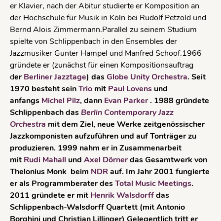
er Klavier, nach der Abitur studierte er Komposition an
der Hochschule für Musik in Köln bei Rudolf Petzold und
Bernd Alois Zimmermann.Parallel zu seinem Studium
spielte von Schlippenbach in den Ensembles der
Jazzmusiker Gunter Hampel und Manfred Schoof.1966
gründete er (zunächst für einen Kompositionsauftrag
d
er
Berliner Jazztage
) das
Globe Unity Orchestra
. Seit
1970 besteht sein
Trio
mit
Paul Lovens
und
anfangs
Michel Pilz
, dann
Evan Parker
.
1988 gründete
Schlippenbach das
Berlin Contemporary Jazz
Orchestra
mit dem Ziel, neue Werke zeitgenössischer
Jazzkomponisten aufzuführen und auf Tonträger zu
produzieren.
1999 nahm er in Zusammenarbeit
mit
Rudi Mahall
und
Axel Dörner
das Gesamtwerk von
Thelonius Monk beim
NDR
auf. Im Jahr 2001 fungierte
er als Programmberater des
Total Music Meetings
.
2011 gründete er mit
Henrik Walsdorff
das
Schlippenbach-Walsdorff Quartett (mit Antonio
Borghini und Christian Lillinger) Gelegentlich tritt er