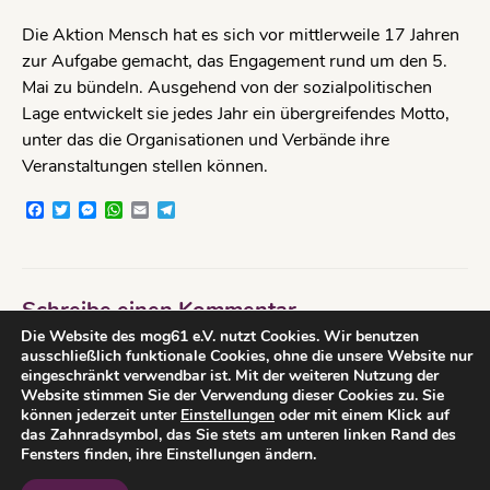
Die Aktion Mensch hat es sich vor mittlerweile 17 Jahren
zur Aufgabe gemacht, das Engagement rund um den 5.
Mai zu bündeln. Ausgehend von der sozialpolitischen
Lage entwickelt sie jedes Jahr ein übergreifendes Motto,
unter das die Organisationen und Verbände ihre
Veranstaltungen stellen können.
Facebook
Twitter
Messenger
WhatsApp
Email
Telegram
Schreibe einen Kommentar
Die Website des mog61 e.V. nutzt Cookies. Wir benutzen
Du musst
angemeldet
sein, um einen Kommentar
ausschließlich funktionale Cookies, ohne die unsere Website nur
abzugeben.
eingeschränkt verwendbar ist. Mit der weiteren Nutzung der
Website stimmen Sie der Verwendung dieser Cookies zu. Sie
können jederzeit unter
Einstellungen
oder mit einem Klick auf
das Zahnradsymbol, das Sie stets am unteren linken Rand des
Fensters finden, ihre Einstellungen ändern.