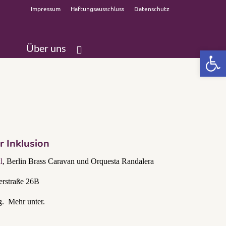
Impressum
Haftungsausschluss
Datenschutz
Über uns
Open 
r Inklusion
l
, Berlin Brass Caravan und Orquesta Randalera
erstraße 26B
ng. Mehr unter.