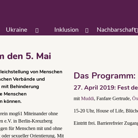
Ukraine
Inklusion
Nachbarschaft
m den 5. Mai
Gleichstellung von Menschen
Das Programm:
achen Verbände und
n mit Behinderung
27. April 2019: Fest de
lle Menschen
mit
Muddi
, Fanfare Gertrude,
Öx
en können.
15-20 Uhr, House of Life, Blüch
rein mog61 Miteinander ohne
n e.V. in Berlin-Kreuzberg
Eintritt frei. Barrierefreier Zuga
ungen für Menschen mit und ohne
oder sexueller Orientierung. Mit