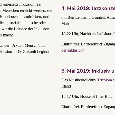
 einerseits Inklusion real
4. Mai 2019: Jazzkonze
ch Menschen erreicht werden, die
, Emotionen auszudrücken, und
mit Ben Lehmann Quintett, Almu
che, soziale, ethnische oder
Mahall
wir die Leitidee der Inklusion
18-22 Uhr, Nachbarschaftshaus 
er mache
Eintritt frei. Barrierefreier Zuga
on der „Aktion Mensch“. In
der-inklusion/
nklusion – Die Zukunft beginnt
5. Mai 2019: Inklusiv
Das Musikerkollektiv
Tricolora
s
Irland
15-17 Uhr, House of Life, Blüch
Eintritt frei. Barrierefreier Zug