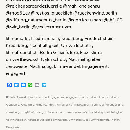
@reichenbergerkiezfueralle @mgh_gneisenau
@mog61ev @restlos_gluecklich @rueckenwind.berlin
@stiftung_naturschutz_berlin @stop.kreuzberg @thf100
@wir_berlin @yesilcember uvm.
klimamarkt, friedrichshain, kreuzberg, Friedrichshain-
Kreuzberg, Nachhaltigkeit, Umweltschutz ,
klimafreundlich, Berlin Greenfuture, kiez, klima,
umweltbewusst, Naturschutz, Nachhaltigleben,
Zerowaste, Nachhaltig, klimawandel, Engagement,
engagiert,
Facebook
Twitter
Messenger
WhatsApp
Email
Telegram
Berlin Greenfuture
,
Eintrittfrei
,
Engagement
,
engagiert
,
friedrichshain
,
Friedrichshain-
Kreuzberg
,
Kiez
,
klima
,
klimafreundlich
,
klimamarkt
,
Klimawandel
,
Kostenlose Veranstaltung
,
Kreuzberg
,
mog61 e.V.
,
mog61 Miteinander ohne Grenzen e.V.
,
Nachhaltig
,
Nachhaltigkeit
,
Nachhaltigleben
,
Naturschutz
,
nichtkommerziell
,
umweltbewusst
,
Umweltschutz
,
Vielfalt
,
Zerowaste