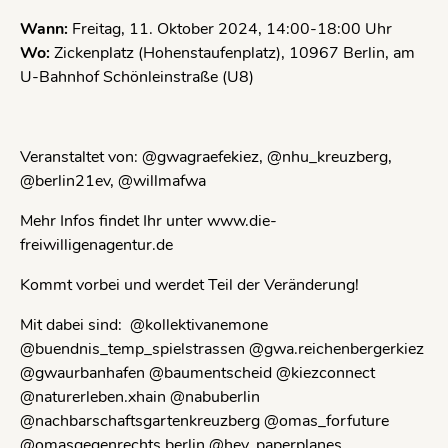
Wann:
Freitag, 11. Oktober 2024, 14:00-18:00 Uhr
Wo:
Zickenplatz (Hohenstaufenplatz), 10967 Berlin, am
U-Bahnhof Schönleinstraße (U8)
Veranstaltet von: @gwagraefekiez, @nhu_kreuzberg,
@berlin21ev, @willmafwa
Mehr Infos findet Ihr unter www.die-
freiwilligenagentur.de
Kommt vorbei und werdet Teil der Veränderung!
Mit dabei sind: @kollektivanemone
@buendnis_temp_spielstrassen @gwa.reichenbergerkiez
@gwaurbanhafen @baumentscheid @kiezconnect
@naturerleben.xhain @nabuberlin
@nachbarschaftsgartenkreuzberg @omas_forfuture
@omasgegenrechts.berlin @hey_paperplanes