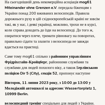
На сьогоднішній день некомерційна асоціація
mog61
Miteinander ohne Grenzen e.V
. передала біженцям з
України понад 200 вживаних велосипедів. Правила
дорожнього руху в цій східноєвропейській країні не зовсім
такі, як у нас, і деякі українці, можливо, трохи не в курсі,
коли справа доходить до їзди на велосипеді. До того ж,
озиратися через плече, тримати рівновагу на поворотах,
правильно сідати та злазити з велосипеда не завжди
вдається на практиці.
Саме тому mog61 спільно з
районним управлінням
Фрідріхсгайн-Кройцберг
, районними службами та
службами для людей похилого віку, а також Б
ерлінською
поліцією Dir 5 (City), секція 52
, пропонує наступне
Вівторок, 11 липня 2023 року, з 10:00 до 13:00 у
Молодіжній автошколі за адресою: Wassertorplatz 1,
10999 Berlin.
велосипедний тренінг
спеціально для людей з України.