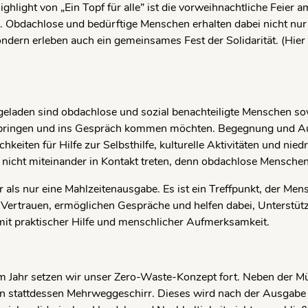
ighlight von „Ein Topf für alle” ist die vorweihnachtliche Feier a
 Obdachlose und bedürftige Menschen erhalten dabei nicht nur
ndern erleben auch ein gemeinsames Fest der Solidarität. (Hier
geladen sind obdachlose und sozial benachteiligte Menschen so
bringen und ins Gespräch kommen möchten. Begegnung und Aus
chkeiten für Hilfe zur Selbsthilfe, kulturelle Aktivitäten und ni
nicht miteinander in Kontakt treten, denn obdachlose Mensche
 mehr als nur eine Mahlzeitenausgabe. Es ist ein Treffpunkt, der
 Vertrauen, ermöglichen Gespräche und helfen dabei, Unterstü
it praktischer Hilfe und menschlicher Aufmerksamkeit.
m Jahr setzen wir unser Zero-Waste-Konzept fort. Neben der Mü
 stattdessen Mehrweggeschirr. Dieses wird nach der Ausgabe 