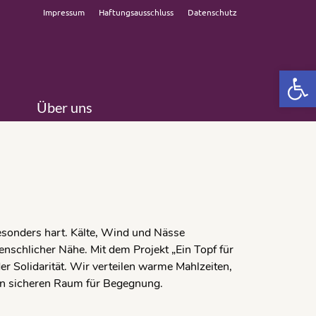
Impressum
Haftungsausschluss
Datenschutz
Open 
Über uns
esonders hart. Kälte, Wind und Nässe
schlicher Nähe. Mit dem Projekt „Ein Topf für
der Solidarität. Wir verteilen warme Mahlzeiten,
nen sicheren Raum für Begegnung.