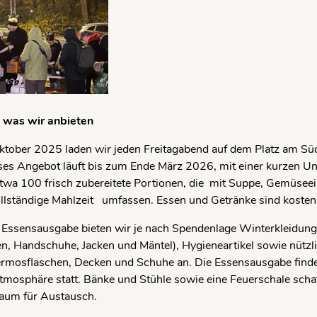
 was wir anbieten
tober 2025 laden wir jeden Freitagabend auf dem Platz am Süd
ses Angebot läuft bis zum Ende März 2026, mit einer kurzen Unt
wa 100 frisch zubereitete Portionen, die mit Suppe, Gemüseein
ollständige Mahlzeit umfassen. Essen und Getränke sind kosten
r Essensausgabe bieten wir je nach Spendenlage Winterkleidung
en, Handschuhe, Jacken und Mäntel), Hygieneartikel sowie nützl
rmosflaschen, Decken und Schuhe an. Die Essensausgabe finde
tmosphäre statt. Bänke und Stühle sowie eine Feuerschale scha
um für Austausch.